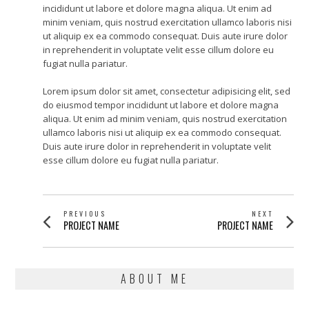
incididunt ut labore et dolore magna aliqua. Ut enim ad
minim veniam, quis nostrud exercitation ullamco laboris nisi
ut aliquip ex ea commodo consequat. Duis aute irure dolor
in reprehenderit in voluptate velit esse cillum dolore eu
fugiat nulla pariatur.
Lorem ipsum dolor sit amet, consectetur adipisicing elit, sed
do eiusmod tempor incididunt ut labore et dolore magna
aliqua. Ut enim ad minim veniam, quis nostrud exercitation
ullamco laboris nisi ut aliquip ex ea commodo consequat.
Duis aute irure dolor in reprehenderit in voluptate velit
esse cillum dolore eu fugiat nulla pariatur.
POST
PREVIOUS
NEXT
Previous
Next
PROJECT NAME
PROJECT NAME
NAVIGATION
post:
post:
ABOUT ME